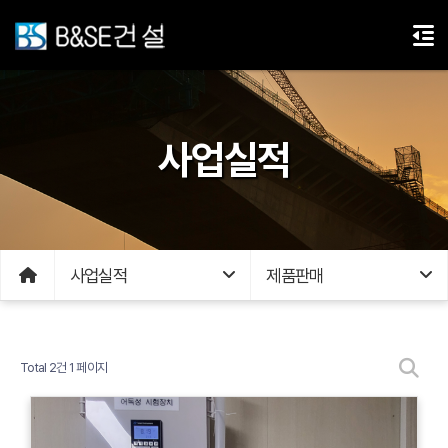
사업실적
사업실적
제품판매
Total 2건
1 페이지