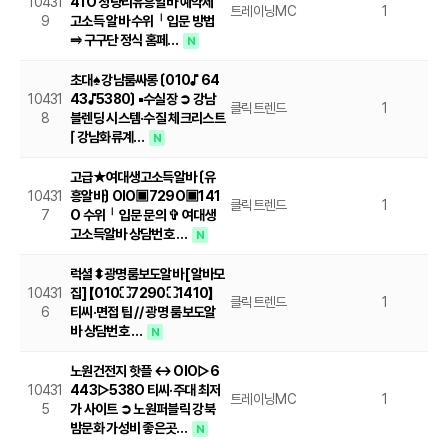
10431
41O 청량리유흥알바 예약제
트레이닝MC
1
20
9
고소득 알바 수위╵입문 방법
⥤ 구구단 정식 홈페…
N
초대♠ 강남룸싸롱 〔010♪ 64
10431
43♪5380〕 ▪수실장 ➲ 강남
클릭트렌드
1
20
8
블렌딩 시스템·수질 체크리스트
⌈ 강남화류계…
N
고급★여대생고소득알바 〔유
10431
흥알바〕 OlO▣729O▣141
클릭트렌드
1
20
7
O 수위╵입문 문의 ✞ 여대생
고소득알바 상담번호 …
N
럭셜⬍광명룸보도알바 [알바모
10431
집] 【010⛶7290⛶1410】
클릭트렌드
1
20
6
티씨·면접 팁 // 광명 룸보도알
바 상담번호 …
N
노원건전지 핫플 ↔ OlO▷6
10431
443▷538O 티씨·주대 최저
트레이닝MC
1
20
5
가 사이트 ➲ 노원퍼블릭 강북
밤문화 가성비 좋은곳…
N