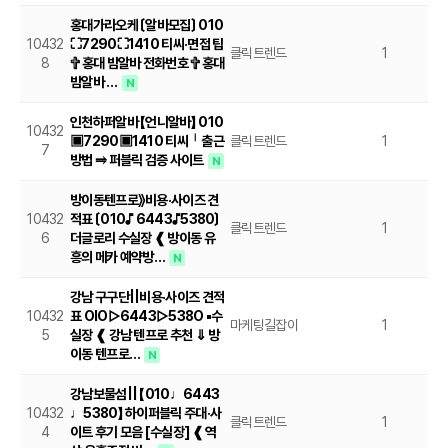
홍대가라오케 〔알바모집〕 010
10432
⛶7290⛶1410 티씨·면접 팁
클릭트렌드
1
20
8
✞ 홍대 밤알바 전화번호 ✞ 홍대
밤알바 …
N
인천하퍼알바 【언니알바】 010
10432
▣7290▣1410 티씨╵출근
클릭트렌드
1
20
7
방법 ⥤ 퍼블릭 검증 사이트
N
방이동텐프로》비용·사이즈 견
10432
적표 〔010♪ 6443♪5380〕
클릭트렌드
1
20
6
더글로리 수실장 ❰ 방이동 유
흥의 메카 예약방…
N
강남 구구단||비용·사이즈 견적
10432
표 OlO▷6443▷538O ▪수
마케팅길잡이
1
20
5
실장 ❰ 강남 텐프로 추천 ⇓ 방
이동 텐프로…
N
강남보물섬|| 【010♩6443
10432
♩5380】 하이퍼블릭 주대·사
클릭트렌드
1
20
4
이트 후기 모음 [수실장] ❰ 역