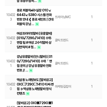
삼 유흥주점 비…
N
종로 퍼블릭♠⦉수실장 O1O↙
10432
6443↙538O 시스템·전화
트레이닝MC
1
20
3
번호 안내 ❰ 종로 세인트 ⌈ 건대
퍼블릭 강남 …
N
여성프라이빗알바 〔유흥알바〕
10432
〔010♪7290♪1410〕 수위·
클릭트렌드
1
20
2
면접 팁 # 여성 고수익알바 상
담연락처 # 청…
N
강남유흥알바 〔언니알바〕 〔01
10432
0♪7290♪1410〕 수위╵면
클릭트렌드
1
20
1
접 문의 // 강남 유흥알바 전화
번호 // …
N
역삼동 노래방보도 【알바공고】
10432
OlO⛶729O⛶141O 티씨·면
마케팅길잡이
1
20
0
접 ➲ 역삼동 노래방알바 정식
컨텐츠
N
〔알바공고〕 OlO▣729O▣1