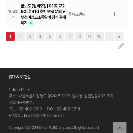
룸보도 【알바모집】 010⛶72
10431
90⛶1410 추천·면접 문의 ➤
클릭트렌드
1
20
4
부천여성고소득알바 정식 홈페
이지
N
2
3
4
5
6
7
8
9
10
1
사이트 정보
(주)B&SE건설
대표 : 장 태 민
주소 : 서울특별시 강동구 양재대로 1377 (성내동, 삼원빌딩407-2호)
사업자등록번호 :
TEL : 02-402-3613
FAX : 02-402-3614
E-MAIL :
bnse3321@hanmail.net
Copyright (C) 2024 DreamWithCompany. All rights reserved.