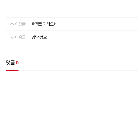
이전글
퍼펙트 가라오케
다음글
강남 쩜오
댓글
0